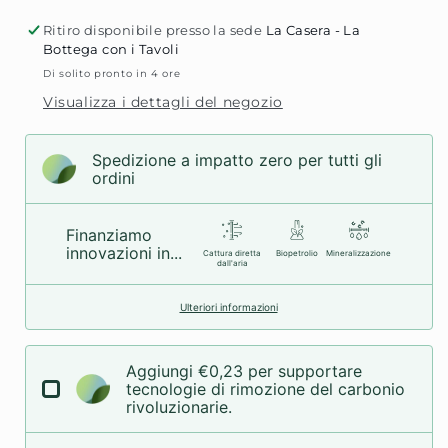
ROSSE
ROS
IN
IN
Ritiro disponibile presso la sede
La Casera - La
OLIO
OLI
Bottega con i Tavoli
D&#39;OLIVA
D&#
Di solito pronto in 4 ore
205g
205g
Visualizza i dettagli del negozio
Spedizione a impatto zero per tutti gli
ordini
Finanziamo
innovazioni in...
Cattura diretta
Biopetrolio
Mineralizzazione
dall'aria
Ulteriori informazioni
Aggiungi €0,23 per supportare
tecnologie di rimozione del carbonio
rivoluzionarie.