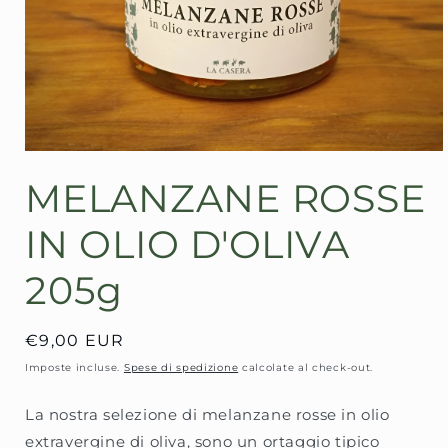
Apri
contenuti
MELANZANE ROSSE
multimediali
1
in
IN OLIO D'OLIVA
finestra
modale
205g
Prezzo
€9,00 EUR
di
Imposte incluse.
Spese di spedizione
calcolate al check-out.
listino
La nostra selezione di melanzane rosse in olio
extravergine di oliva, sono un ortaggio tipico