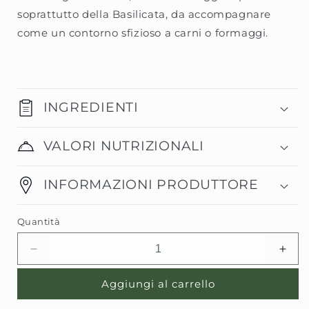
soprattutto della Basilicata, da accompagnare
come un contorno sfizioso a carni o formaggi.
INGREDIENTI
VALORI NUTRIZIONALI
INFORMAZIONI PRODUTTORE
Quantità
Diminuisci
Aum
quantità
quant
per
per
Aggiungi al carrello
MELANZANE
MEL